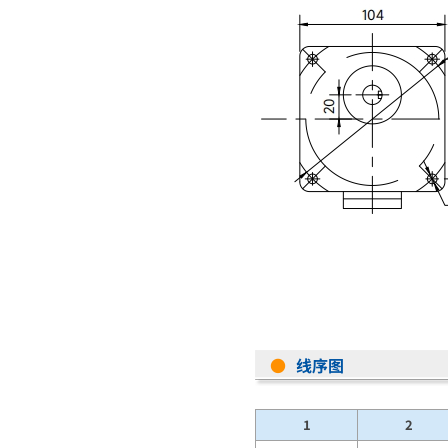
●
线序图
1
2