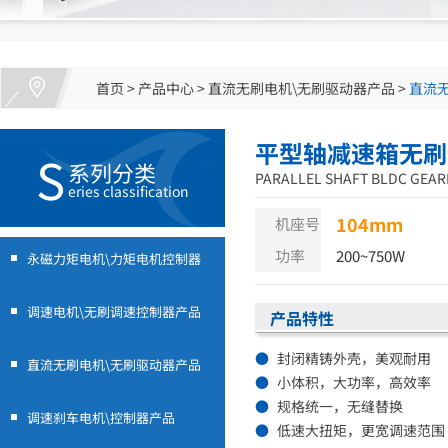
首页
>
产品中心
>
直流无刷电机\无刷驱动器产品
>
直流
平型轴减速箱无刷
S
系列分类
PARALLEL SHAFT BLDC GEA
eries classification
104mm
机座号
功率
200~750W
永磁力矩电机\力矩电机控制器
调速电机\无刷调速控制器产品
产品特性
●
封闭精铸外壳，美观耐用
直流无刷电机\无刷驱动器产品
●
小体积，大功率，高效率
●
规格统一，无缝替换
调速刹车电机\控制器产品
●
低速大扭矩，更宽调速范围