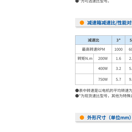
●*为可选速比型号。
●
减速箱减速比/性能对
减速比
3*
5
最高转速RPM
1000
6
转矩N.m
200W
1.6
2
400W
3.2
5
750W
5.7
9
●表中转速是以电机的平均转速
●*为现货速比型号，其他为特殊
●
外形尺寸（单位mm